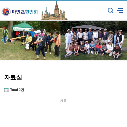
자료실
Total
0
건
제목