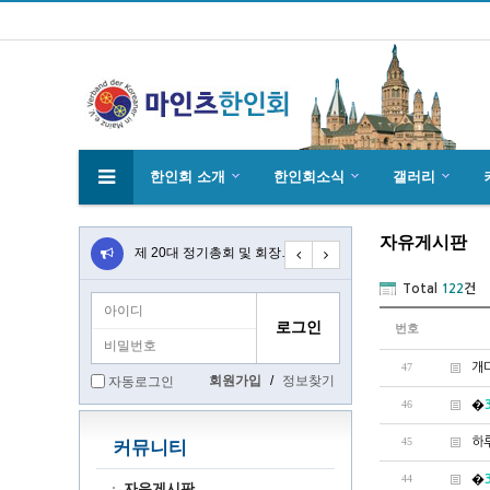
한인회 소개
한인회소식
갤러리
자유게시판
4월27일 마인츠 한인 여성합창단10회 연주…
제 20대 정기총회 및 회장 선출 공문
초대합니다 마인츠 한인회 문화 행사 2020…
Total
122
건
번호
47
개미
회원가입
/
정보찾기
자동로그인
46
�
45
하
커뮤니티
44
�
자유게시판