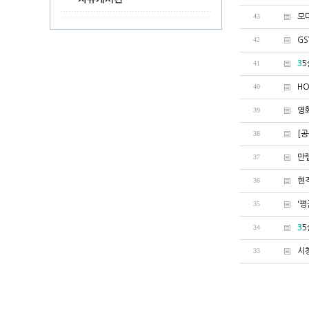
43
모더
42
G
41
3
5
40
HO
39
영
38
[
37
만
36
현
35
'평
34
3
5
33
시