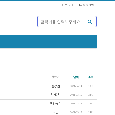
로그인
회원가입
제 20대 정기총회 및 회장 선출 공문
날짜
조회
글쓴이
한창민
2021-04-14
1992
김정민1
2021-03-16
2441
귀염둥이
2021-03-16
2257
냐밍
2021-03-15
2421