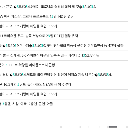
나 CEO �
3
8;#0
3
4;인류는 코로나와 영원히 함께 할 것�
3
8;#0
3
4;
SW 에릭 파스칼, 코로나 프로토콜로 1
3
일 IND전 결장
살이나 먹고 소개팅에 패딩을 쳐입고 오네
U 크리스찬 우드, 발목 부상으로 2
3
일 DET전 결장 유력
화 �
3
8;#0
3
9;미나리�
3
8;#0
3
9; 美비평가협회 작품상 윤여정 여우조연상 등 4관왕 올라
공식발표]신세계, SK 와이번스 야구단 인수 확정… 매각대금 1
3
52.8억 원
렙이
3
00으로 확장된 메이플스토리 근황
직 경찰 �
3
8;#0
3
4;제도와 법이 안바뀌면 정인이 케이스 계속 나온다�
3
8;#0
3
4;
균 16.5개의
3
점포' 유타 재즈, NBA의 새 양궁 부대
살이나 먹고 소개팅에 패딩을 쳐입고 오네
청
3
층엔 '시장' 아빠, 2층엔 '군인' 아들