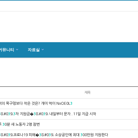
커뮤니티
자료실
마인츠 한인회, 2019년 정기총회 개최
잉글하임(Ingelheim)에서 한국전통 결…
4월27일 마인츠 한인 여성합창단10회 연주…
제목
의 목구멍보다 작은 것은? 개미 먹이 NxOE0L
3
3
8;#0
3
9;
3
차 지원금�
3
8;#0
3
9; 내일부터 문자..11일 지급 시작
루
3
0분 새 노동자 2명 참변
3
8;#0
3
9;코로나19 피해�
3
8;#0
3
9; 소상공인에 최대
3
00만원 지원한다