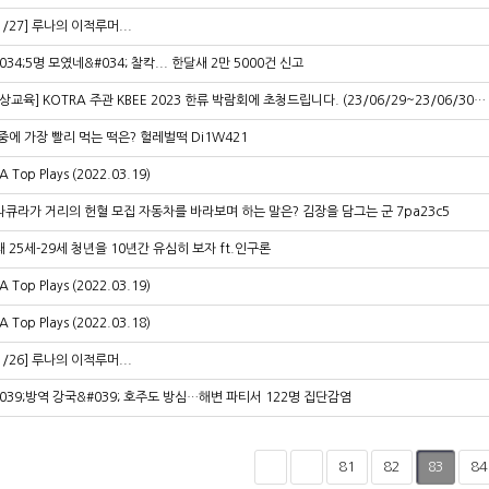
1/27] 루나의 이적루머...
034;5명 모였네&#034; 찰칵... 한달새 2만 5000건 신고
상교육] KOTRA 주관 KBEE 2023 한류 박람회에 초청드립니다. (23/06/29~23/06/30…
중에 가장 빨리 먹는 떡은? 헐레벌떡 Di1W421
A Top Plays (2022.03.19)
라큐라가 거리의 헌혈 모집 자동차를 바라보며 하는 말은? 김장을 담그는 군 7pa23c5
 25세-29세 청년을 10년간 유심히 보자 ft.인구론
A Top Plays (2022.03.19)
A Top Plays (2022.03.18)
1/26] 루나의 이적루머...
039;방역 강국&#039; 호주도 방심…해변 파티서 122명 집단감염
81
82
84
83