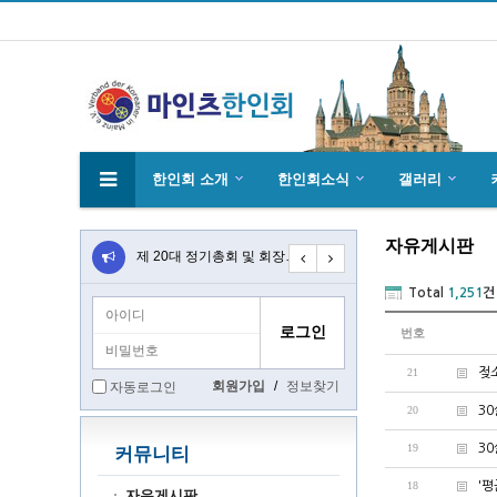
한인회 소개
한인회소식
갤러리
자유게시판
4월27일 마인츠 한인 여성합창단10회 연주…
제 20대 정기총회 및 회장 선출 공문
초대합니다 마인츠 한인회 문화 행사 2020…
Total
1,251
건
번호
21
젖
회원가입
/
정보찾기
자동로그인
20
30
19
30
커뮤니티
18
'평
자유게시판