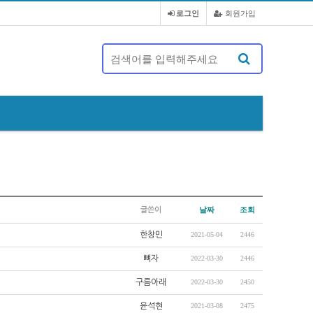
로그인
회원가입
제 20대 정기총회 및 회장 선출 공문
날짜
조회
글쓴이
한창민
2021-05-04
2446
뼈자
2022-03-30
2446
구름아래
2022-03-30
2450
윤석현
2021-03-08
2475