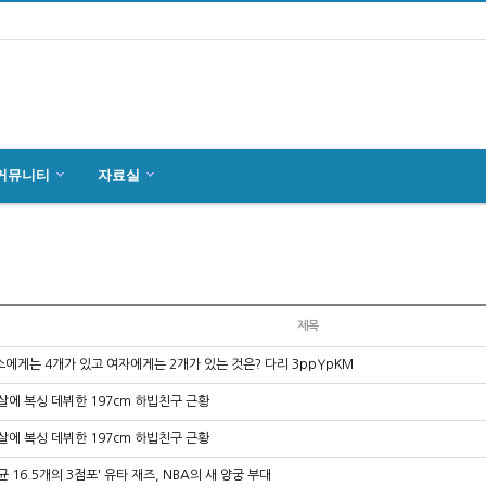
커뮤니티
자료실
마인츠 한인회, 2019년 정기총회 개최
잉글하임(Ingelheim)에서 한국전통 결…
4월27일 마인츠 한인 여성합창단10회 연주…
제목
소에게는 4개가 있고 여자에게는 2개가 있는 것은? 다리 3ppYpKM
살에 복싱 데뷔한 197cm 하빕친구 근황
살에 복싱 데뷔한 197cm 하빕친구 근황
균 16.5개의 3점포' 유타 재즈, NBA의 새 양궁 부대