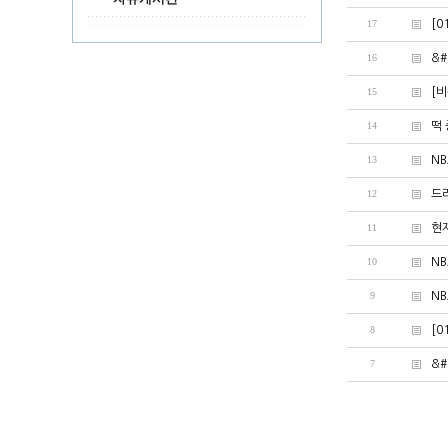
17
[0
16
&#
15
[비
14
떡 
13
NB
12
드
11
현재
10
NB
9
NB
8
[0
7
&#