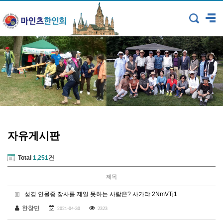
자유게시판
Total
1,251
건
제목
성경 인물중 장사를 제일 못하는 사람은? 사가랴 2NmVTj1
한창민
2021-04-30
2323