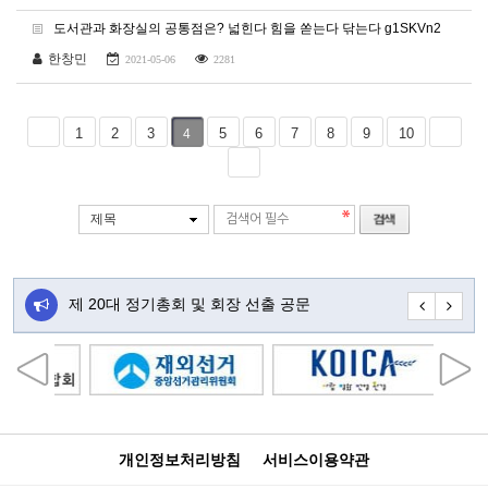
도서관과 화장실의 공통점은? 넓힌다 힘을 쏟는다 닦는다 g1SKVn2
한창민
2021-05-06
2281
1
2
3
5
6
7
8
9
10
4
제목
주…
제 20대 정기총회 및 회장 선출 공문
초대합니다
개인정보처리방침
서비스이용약관