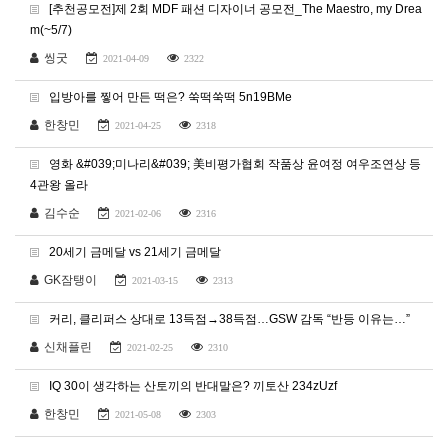
[추천공모전]제 2회 MDF 패션 디자이너 공모전_The Maestro, my Drea
m(~5/7)
씽굿
2021-04-09
2322
입방아를 찧어 만든 떡은? 쑥떡쑥떡 5n19BMe
한창민
2021-04-25
2318
영화 &#039;미나리&#039; 美비평가협회 작품상 윤여정 여우조연상 등
4관왕 올라
김수순
2021-02-06
2316
20세기 금메달 vs 21세기 금메달
GK잠탱이
2021-03-15
2313
커리, 클리퍼스 상대로 13득점→38득점…GSW 감독 “반등 이유는…”
신채플린
2021-02-25
2310
IQ 30이 생각하는 산토끼의 반대말은? 끼토산 234zUzf
한창민
2021-05-08
2303