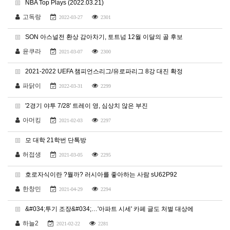
NBA Top Plays (2022.03.21)
고독랑
2022-03-27
2301
SON 아스널전 환상 감아차기, 토트넘 12월 이달의 골 후보
윤쿠라
2021-03-07
2300
2021-2022 UEFA 챔피언스리그/유로파리그 8강 대진 확정
파닭이
2022-03-31
2299
'2경기 야투 7/28' 트레이 영, 심상치 않은 부진
아머킹
2021-02-03
2297
모 대학 21학번 단톡방
허접생
2021-03-05
2295
호로자식이란 ?뭘까? 러시아를 좋아하는 사람 sU62P92
한창민
2021-04-29
2294
&#034;투기 조장&#034;…'아파트 시세' 카페 글도 처벌 대상에
하늘2
2021-02-22
2281