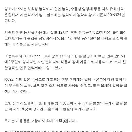
평소에 쓰시는 화학성 농약이나 천연 농약, 수용성 영양제 등을 저희 유화제와
혼합해서 이 연막기에 넣고 살포하는 방식이며 농약의 양도 기존의 10~20%면
됩니다.
시중의 어떤 농약을 사용해서 살포 12시간 후면 잔류농약(320가지)이 불검출이
고(3 딸기농가 불검출 공인성적서 있음), 7일 후면 농약 잔여물 까지도 완전히 분
해되어 거름으로 사용됩니다.
《등록특허 10-1085661, 특허공보 [0033] 또한 본 발명에 따르면, 연무.연막시
에 1주일이 경과되면 자연 분해되어 식물과 땅에 거름으로 사용되므로, 보다 친
환경적인 연무.연막제라고 할 수 있다.
[0032] 이와 같은 방식으로 제조되는 연무.연막제는 벌레나 곤충에 대한 흡착성
이 우수하여 살균, 살충 및 제초의 용도로 사용될 수 있고, 모든 물체에 얼룩을 발
생시키지 않아...
또한 방역기 노즐이 막힘에 따른 방역 중단이나 수리비용 발생의 우려가 없을 뿐
만 아니라, 햇빛에 장기간 노출하여도 변질의 우려가 없다.》
무게는 내용물을 포함해서 최대 14.5kg입니다.