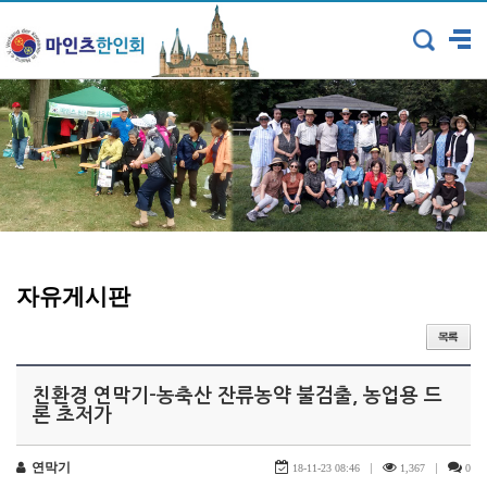
자유게시판
친환경 연막기-농축산 잔류농약 불검출, 농업용 드
론 초저가
연막기
|
|
18-11-23 08:46
1,367
0