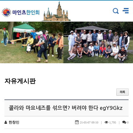
자유게시판
콜라와 마요네즈를 섞으면? 버려야 한다 egY9Gkz
한창민
|
|
21-05-07 09:10
1,795
0