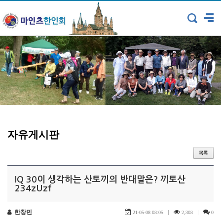
자유게시판
IQ 30이 생각하는 산토끼의 반대말은? 끼토산
234zUzf
한창민
|
|
21-05-08 03:05
2,303
0