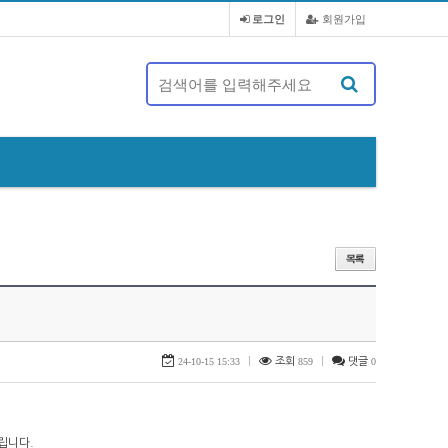
로그인
회원가입
제 20대 정기총회 및 회장 선출 공문
24-10-15 15:33
|
조회
859
|
댓글
0
립니다.