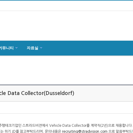
커뮤니티
자료실
마인츠 한인회, 2019년 정기총회 개최
잉글하임(Ingelheim)에서 한국전통 결…
4월27일 마인츠 한인 여성합창단10회 연주…
le Data Collector(Dusseldorf)
행테크기업인 스트라드비젼에서 Vehicle Data Collector를 계약직(2년)으로 채용합니다.
는 하기 JD를 참고부탁드리며, 문의내용은
recruiting@stradvision.com
으로 말씀부탁드