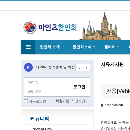
한인회 소개
한인회소식
갤러리
자유게시판
4월27일 마인츠 한인 여성합창단10회 연주…
제 20대 정기총회 및 회장 선출 공문
초대합니다 마인츠 한인회 문화 행사 2020…
[채용]Vehic
회원가입
/
정보찾기
자동로그인
stradvision
커뮤니티
안녕하세요, AI자율주
관심있으신 분들께서
자유게시판