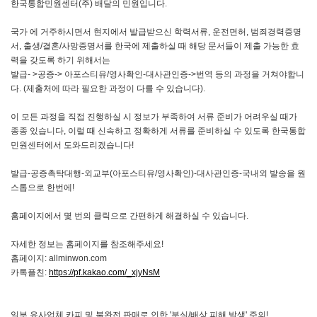
한국통합민원센터(주) 배달의 민원입니다.
국가 에 거주하시면서 현지에서 발급받으신 학력서류, 운전면허, 범죄경력증명
서, 출생/결혼/사망증명서를 한국에 제출하실 때 해당 문서들이 제출 가능한 효
력을 갖도록 하기 위해서는
발급- >공증-> 아포스티유/영사확인-대사관인증->번역 등의 과정을 거쳐야합니
다. (제출처에 따라 필요한 과정이 다를 수 있습니다).
이 모든 과정을 직접 진행하실 시 정보가 부족하여 서류 준비가 어려우실 때가
종종 있습니다, 이럴 때 신속하고 정확하게 서류를 준비하실 수 있도록 한국통합
민원센터에서 도와드리겠습니다!
발급-공증촉탁대행-외교부(아포스티유/영사확인)-대사관인증-국내외 발송을 원
스톱으로 한번에!
홈페이지에서 몇 번의 클릭으로 간편하게 해결하실 수 있습니다.
자세한 정보는 홈페이지를 참조해주세요!
홈페이지: allminwon.com
카톡플친:
https://pf.kakao.com/_xjyNsM
일부 유사업체 카피 및 불완전 판매로 인한 '분실/배상 피해 발생' 주의!