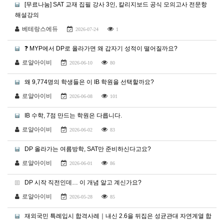
[무료나눔] SAT 교재 집필 강사 3인, 칼리지보드 공식 모의고사 전문항
해설강의
베테랑스에듀
2026-07-24
1
❓ MYP에서 DP로 올라가면 왜 갑자기 성적이 떨어질까요?
로얄아이비
2026-06-10
80
왜 9,774명의 학생들은 이 IB 학원을 선택할까요?
로얄아이비
2026-06-08
101
IB 수학, 7점 만드는 학원은 다릅니다.
로얄아이비
2026-06-02
83
DP 올라가는 여름방학, SAT만 준비하신다고요?
로얄아이비
2026-06-01
86
DP 시작 직전인데… 이 개념 알고 계신가요?
로얄아이비
2026-05-28
85
재외국민 특례입시 합격사례｜내신 2.6을 뒤집은 성균관대 자연계열 합