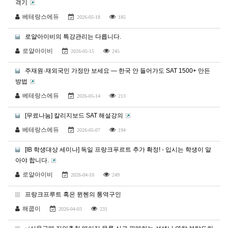
격기
베테랑스에듀
2026-05-18
185
로얄아이비의 특강관리는 다릅니다.
로얄아이비
2026-05-15
245
주재원·재외국민 가정만 보세요 — 한국 안 들어가도 SAT 1500+ 만든
방법
베테랑스에듀
2026-05-14
213
[무료나눔] 칼리지보드 SAT 해설강의
베테랑스에듀
2026-05-07
194
[IB 학생대상 세미나] 독일 프랑크푸르트 추가 확정! - 입시는 학생이 알
아야 합니다.
로얄아이비
2026-04-10
249
프랑크프루트 혹은 뮌헨의 통역구인
해쿱이
2026-04-03
231