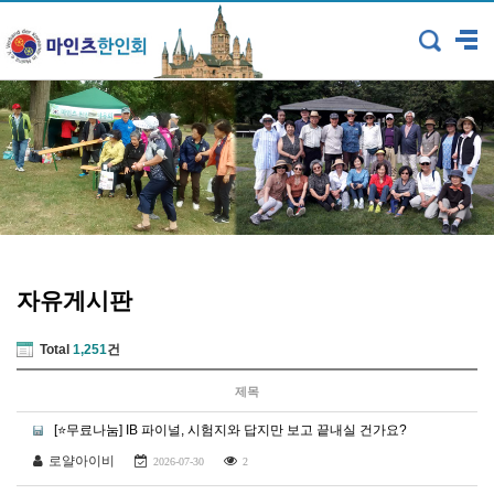
자유게시판
Total
1,251
건
제목
[⭐무료나눔] IB 파이널, 시험지와 답지만 보고 끝내실 건가요?
로얄아이비
2026-07-30
2