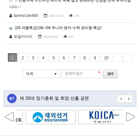
✅신용구매 지인추천 메이저 목록 실코 판매하는 선생님 연락 부탁드립
니다 ✅
tammy1de480
2026-03-13
270
[26 여름특강] G6–G8 주니어 영어·수학 관리형 특강!
로얄아이비
2026-03-10
425
2
3
4
5
6
7
8
9
10
1
제목
주…
제 20대 정기총회 및 회장 선출 공문
초대합니다