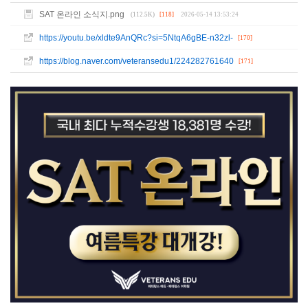
SAT 온라인 소식지.png
(112.5K)
[118]
2026-05-14 13:53:24
https://youtu.be/xldte9AnQRc?si=5NtqA6gBE-n32zl-
[170]
https://blog.naver.com/veteransedu1/224282761640
[171]