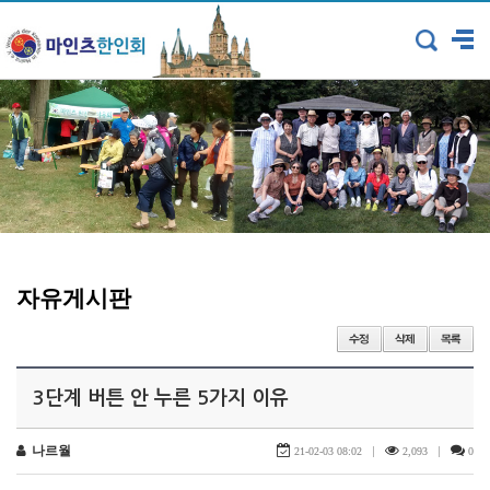
자유게시판
3단계 버튼 안 누른 5가지 이유
나르월
|
|
21-02-03 08:02
2,093
0