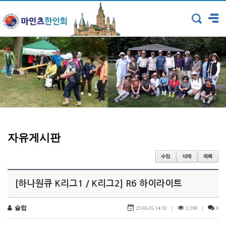
자유게시판
[하나원큐 K리그1 / K리그2] R6 하이라이트
슐럽
|
|
22-03-25 14:31
2,198
0