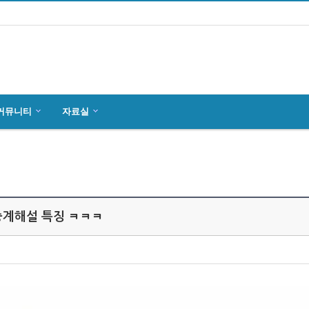
커뮤니티
자료실
마인츠 한인회, 2019년 정기총회 개최
잉글하임(Ingelheim)에서 한국전통 결…
4월27일 마인츠 한인 여성합창단10회 연주…
중계해설 특징 ㅋㅋㅋ