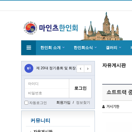
한인회 소개
한인회소식
갤러리
자유게시판
4월27일 마인츠 한인 여성합창단10회 연주…
제 20대 정기총회 및 회장 선출 공문
초대합니다 마인츠 한인회 문화 행사 2020…
쇼트트랙 
회원가입
/
정보찾기
자동로그인
거시기한
커뮤니티
자유게시판