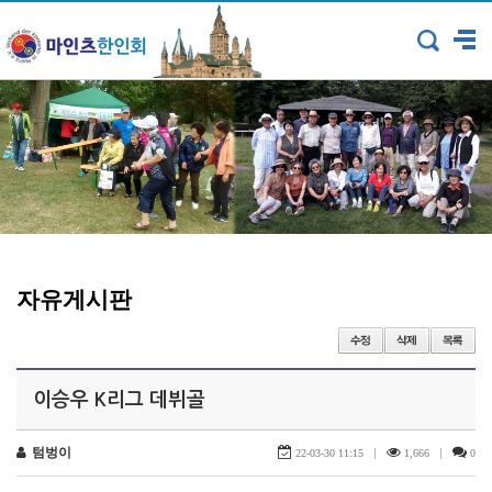
자유게시판
이승우 K리그 데뷔골
텀벙이
|
|
22-03-30 11:15
1,666
0