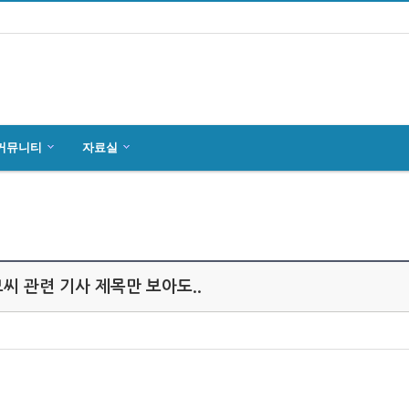
커뮤니티
자료실
마인츠 한인회, 2019년 정기총회 개최
잉글하임(Ingelheim)에서 한국전통 결…
4월27일 마인츠 한인 여성합창단10회 연주…
모씨 관련 기사 제목만 보아도..