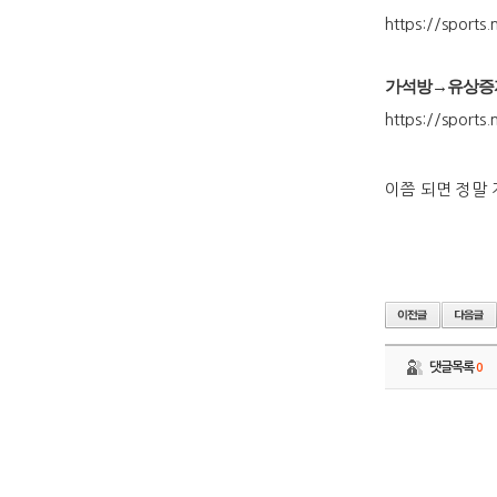
https://sport
가석방→유상증자
https://sport
이쯤 되면 정말 
댓글목록
0