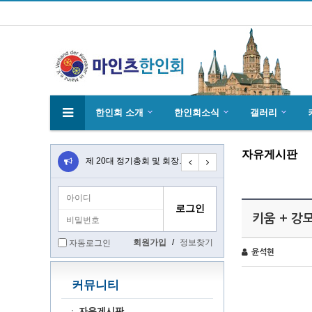
한인회 소개
한인회소식
갤러리
자유게시판
4월27일 마인츠 한인 여성합창단10회 연주…
제 20대 정기총회 및 회장 선출 공문
초대합니다 마인츠 한인회 문화 행사 2020…
키움 + 강
회원가입
/
정보찾기
자동로그인
윤석현
커뮤니티
자유게시판