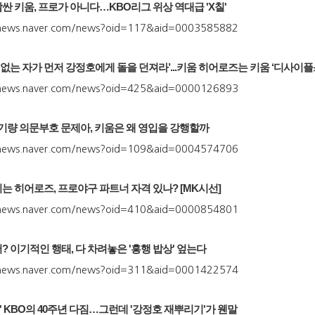
싼 키움, 프로가 아니다…KBO리그 위상 역대급 'X칠'
s.news.naver.com/news?oid=117&aid=0003585882
죄 없는 자가 먼저 강정호에게 돌을 던져라’...키움 히어로즈는 키움 ‘디사이플
s.news.naver.com/news?oid=425&aid=0000126893
백’ 기량 의문부호 문제아, 키움은 왜 영입을 강행할까
s.news.naver.com/news?oid=109&aid=0004574706
는 히어로즈, 프로야구 파트너 자격 있나? [MK시선]
s.news.naver.com/news?oid=410&aid=0000854801
? 이기적인 행태, 다 차려놓은 '흥행 밥상' 엎는다
s.news.naver.com/news?oid=311&aid=0001422574
' KBO의 40주년 다짐…그런데 '강정호 재뿌리기'가 웬말