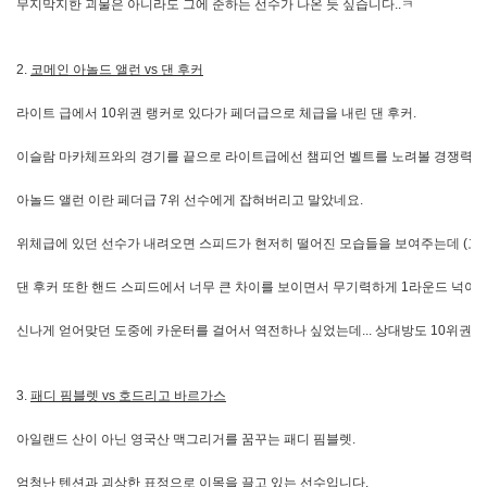
무지막지한 괴물은 아니라도 그에 준하는 선수가 나온 듯 싶습니다..ㅋ
2.
코메인 아놀드 앨런 vs 댄 후커
라이트 급에서 10위권 랭커로 있다가 페더급으로 체급을 내린 댄 후커.
이슬람 마카체프와의 경기를 끝으로 라이트급에선 챔피언 벨트를 노려볼 경쟁력이 
아놀드 앨런 이란 페더급 7위 선수에게 잡혀버리고 말았네요.
위체급에 있던 선수가 내려오면 스피드가 현저히 떨어진 모습들을 보여주는데 (고양
댄 후커 또한 핸드 스피드에서 너무 큰 차이를 보이면서 무기력하게 1라운드 넉아
신나게 얻어맞던 도중에 카운터를 걸어서 역전하나 싶었는데... 상대방도 10위권
3.
패디 핌블렛 vs 호드리고 바르가스
아일랜드 산이 아닌 영국산 맥그리거를 꿈꾸는 패디 핌블렛.
엄청난 텐션과 괴상한 표정으로 이목을 끌고 있는 선수입니다.