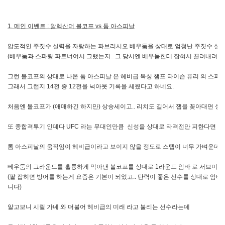
1. 메인 이벤트 : 알렉산더 볼코프 vs 톰 아스피날
압도적인 주짓수 실력을 자랑하는 파브리시오 베우둠을 상대로 엄청난 주짓수 실력
(베우둠과 스파링 파트너여서 그랬는지.. 그 당시엔 베우둠한테 잡혀서 끌려내려가
그런 볼코프의 상대로 나온 톰 아스피날 은 헤비급 복싱 챔프 타이슨 퓨리 의 스파
그래서 그런지 14전 중 12전을 넉아웃 기록을 세웠다고 하네요.
처음엔 볼코프가 (애매하긴 하지만) 상승세이고.. 리치도 길어서 잽을 꽂아대면 상
또 종합격투기 인데다 UFC 라는 무대인만큼
신성을 상대로 타격전만 피한다면 쉽
톰 아스피날의 움직임이 헤비급이라고 보이지 않을 정도로 스텝이 너무 가벼운데다가
베우둠의 그라운드를 훌륭하게 막아낸 볼코프를 상대로 1라운드 암바 로 서브미션 승
(팔 잡히면 방어를 하는게 요즘은 기본이 되었고.. 탄력이 좋은 선수를 상대로 암바
니다)
알고보니 시릴 가네 와 더불어 헤비급의 미래 라고 불리는 선수라는데