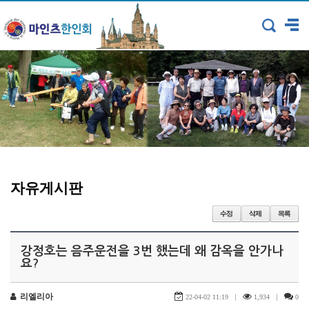
자유게시판
강정호는 음주운전을 3번 했는데 왜 감옥을 안가나
요?
리엘리아
|
|
22-04-02 11:19
1,934
0