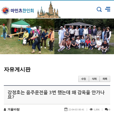
자유게시판
강정호는 음주운전을 3번 했는데 왜 감옥을 안가나
요?
겨울바람
|
|
22-04-03 00:41
1,896
0