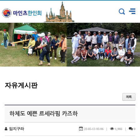
자유게시판
하체도 예쁜 르세라핌 카즈하
임지구라
|
|
22-05-13 05:06
1,966
0