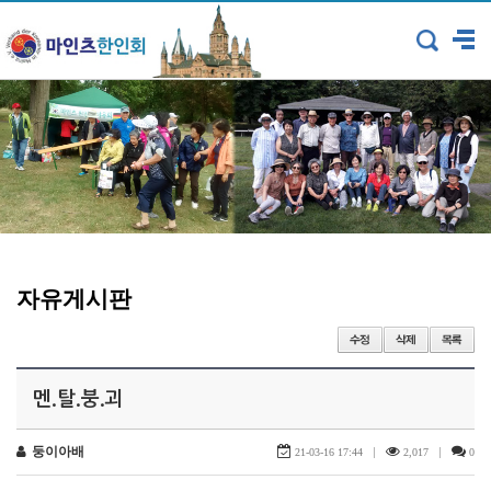
자유게시판
멘.탈.붕.괴
둥이아배
|
|
21-03-16 17:44
2,017
0