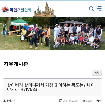
자유게시판
할아버지 할머니께서 가장 좋아하는 폭포는? 나이
야가라 H7IV683
한창민
|
|
21-04-16 22:52
2,263
0