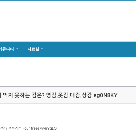
커뮤니티
자료실
마인츠 한인회, 2019년 정기총회 개최
잉글하임(Ingelheim)에서 한국전통 결…
4월27일 마인츠 한인 여성합창단10회 연주…
 먹지 못하는 감은? 영감.옷감.대감.상감 eg0N8KY
? 포트리스 Four trees ywnYqLQ