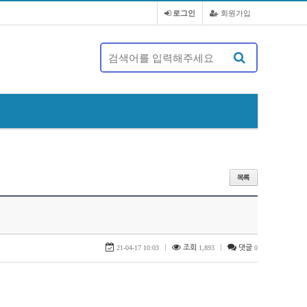
로그인
회원가입
제 20대 정기총회 및 회장 선출 공문
21-04-17 10:03
|
조회
1,893
|
댓글
0