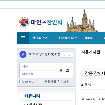
한인회 소개
한인회소식
갤러리
자유게시판
4월27일 마인츠 한인 여성합창단10회 연주…
제 20대 정기총회 및 회장 선출 공문
초대합니다 마인츠 한인회 문화 행사 2020…
감은 감인데
회원가입
/
정보찾기
자동로그인
한창민
커뮤니티
네 그루의 나무를 심으면
자유게시판