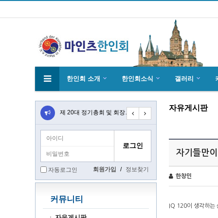
한인회 소개
한인회소식
갤러리
자유게시판
4월27일 마인츠 한인 여성합창단10회 연주…
제 20대 정기총회 및 회장 선출 공문
초대합니다 마인츠 한인회 문화 행사 2020…
자기들만이 
회원가입
/
정보찾기
자동로그인
한창민
커뮤니티
IQ 120이 생각하는
자유게시판