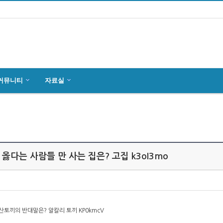
커뮤니티
자료실
마인츠 한인회, 2019년 정기총회 개최
잉글하임(Ingelheim)에서 한국전통 결…
4월27일 마인츠 한인 여성합창단10회 연주…
옳다는 사람들 만 사는 집은? 고집 k3oI3mo
 산토끼의 반대말은? 알칼리 토끼 KP0kmcV