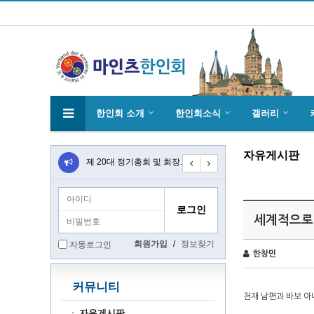
한인회 소개
한인회소식
갤러리
자유게시판
4월27일 마인츠 한인 여성합창단10회 연주…
제 20대 정기총회 및 회장 선출 공문
초대합니다 마인츠 한인회 문화 행사 2020…
세계적으로 
회원가입
/
정보찾기
자동로그인
한창민
커뮤니티
천재 남편과 바보 아
자유게시판