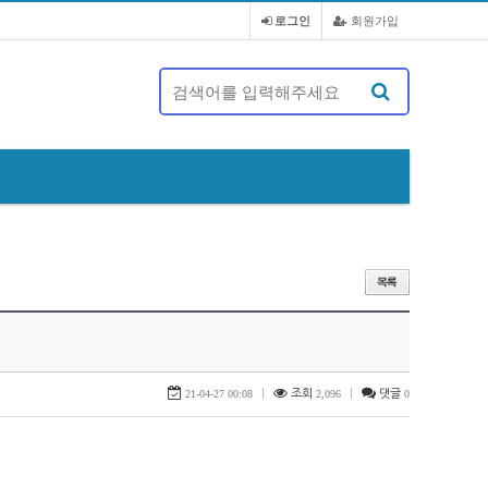
로그인
회원가입
제 20대 정기총회 및 회장 선출 공문
21-04-27 00:08
|
조회
2,096
|
댓글
0