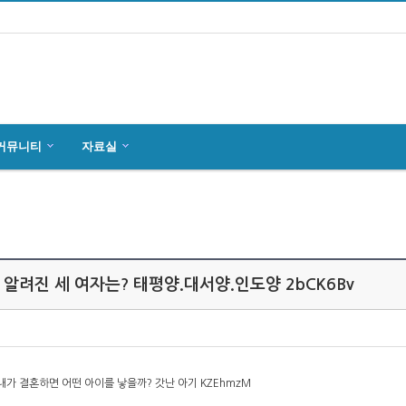
커뮤니티
자료실
마인츠 한인회, 2019년 정기총회 개최
잉글하임(Ingelheim)에서 한국전통 결…
4월27일 마인츠 한인 여성합창단10회 연주…
알려진 세 여자는? 태평양.대서양.인도양 2bCK6Bv
내가 결혼하면 어떤 아이를 낳을까? 갓난 아기 KZEhmzM