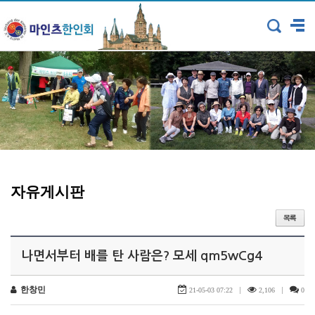
자유게시판
나면서부터 배를 탄 사람은? 모세 qm5wCg4
한창민
|
|
21-05-03 07:22
2,106
0