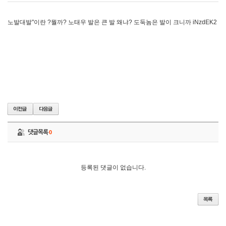
노발대발"이란 ?뭘까? 노태우 발은 큰 발 왜냐? 도둑놈은 발이 크니까 iNzdEK2
댓글목록
0
등록된 댓글이 없습니다.