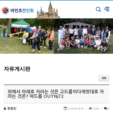
자유게시판
위에서 아래로 자라는 것은 고드름이다제멋대로 자
라는 것은? 여드름 OUYNj72
한창민
|
|
21-05-03 20:43
2,248
0