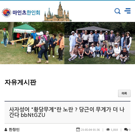
자유게시판
사자성어 "황당무계"란 노란 ? 당근이 무게가 더 나
간다 bbNtGZU
한창민
|
|
21-05-04 01:36
1,810
0