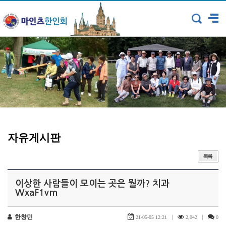
자유게시판
이상한 사람들이 모이는 곳은 뭘까? 치과
WxaF1vm
한창민
|
|
21-05-05 12:21
2,042
0