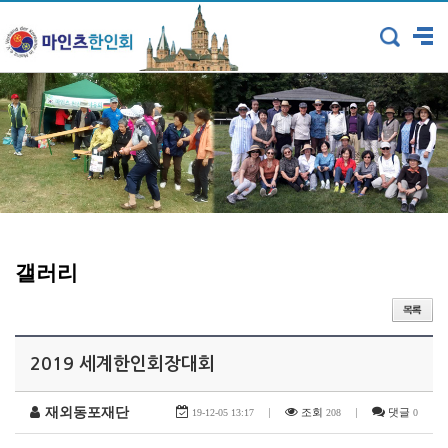
갤러리
2019 세계한인회장대회
재외동포재단
|
조회
|
댓글
19-12-05 13:17
208
0