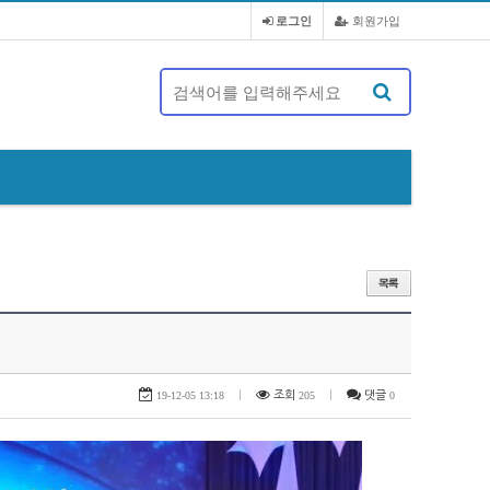
로그인
회원가입
제 20대 정기총회 및 회장 선출 공문
19-12-05 13:18
|
조회
205
|
댓글
0