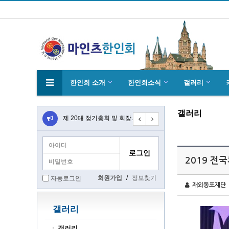
한인회 소개
한인회소식
갤러리
갤러리
4월27일 마인츠 한인 여성합창단10회 연주…
제 20대 정기총회 및 회장 선출 공문
초대합니다 마인츠 한인회 문화 행사 2020…
2019 전
회원가입
/
정보찾기
자동로그인
재외동포재단
갤러리
갤러리