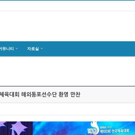
커뮤니티
자료실
마인츠 한인회, 2019년 정기총회 개최
잉글하임(Ingelheim)에서 한국전통 결…
4월27일 마인츠 한인 여성합창단10회 연주…
국체육대회 해외동포선수단 환영 만찬