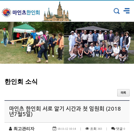
한인회 소식
마인츠 한인회 서로 알기 시간과 첫 임원회 (2018
년7월5일)
최고관리자
|
조회
|
댓글
18-11-12 10:14
383
0