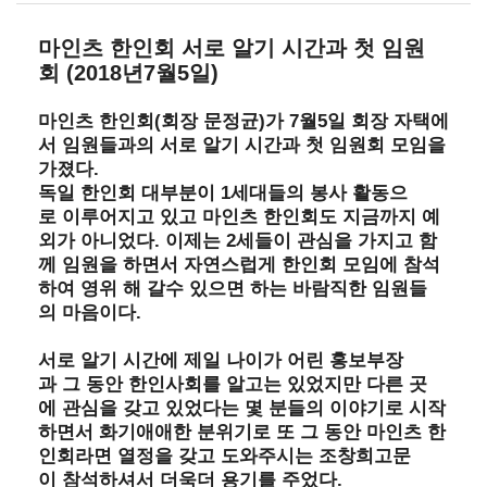
마인츠
한인회
서로
알기
시간과
첫
임원
회
(2018
년
7
월
5
일
)
(
)
7
5
마인츠
한인회
회장
문정균
가
월
일
회장
자택에
서
임원들과의
서로
알기
시간과
첫
임원회
모임을
.
가졌다
1
독일
한인회
대부분이
세대들의
봉사
활동으
로
이루어지고
있고
마인츠
한인회도
지금까지
예
.
2
외가
아니었다
이제는
세들이
관심을
가지고
함
께
임원을
하면서
자연스럽게
한인회
모임에
참석
하여
영위
해
갈수
있으면
하는
바람직한
임원들
.
의
마음이다
서로
알기
시간에
제일
나이가
어린
홍보부장
과
그
동안
한인사회를
알고는
있었지만
다른
곳
에
관심을
갖고
있었다는
몇
분들의
이야기로
시작
하면서
화기애애한
분위기로
또
그
동안
마인츠
한
인회라면
열정을
갖고
도와주시는
조창희고문
.
이
참석하셔서
더욱더
용기를
주었다