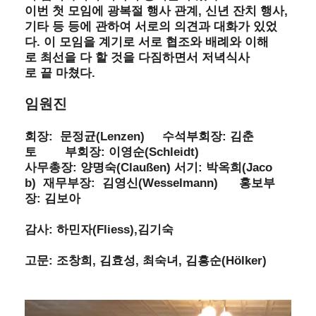
,
,
이번
첫
모임에
광복절
행사
관계
신년
잔치
행사
기타
등
등에
관하여
서로의
의견과
대화가
있었
.
다
이
모임을
계기로
서로
협조와
배례와
이해
로
최선을
다
할
것을
다짐하면서
저녁식사
.
로
끝
마쳤다
임원진
:
(Lenzen)
:
회장
문정균
수석부회장
김춘
:
(Schleidt)
토
부회장
이영순
:
(Claußen)
:
(Jaco
사무총장
양명숙
서기
박옥희
b)
:
(Wesselmann)
재무부장
김영신
홍보부
:
장
김보아
:
(Fliess),
감사
하민자
김기숙
:
,
,
,
(Hölker)
고문
조창희
김효성
최숙녀
김흥순