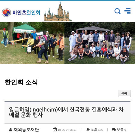
한인회 소식
잉글하임(Ingelheim)에서 한국전통 결혼예식과 차
예절 문화 행사
재외동포재단
|
조회
|
댓글
19-06-24 08:51
566
0