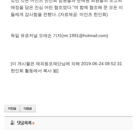
었던 것은 마인츠 한인회 임원들과 문예원 회원들의 노고와
애정을 담은 진심 어린 협조였다.ˮ며 함께 협조해 준 모든 이
들에게 감사함을 전했다. (자료제공: 마인츠 한인회)
독일 유로저널 오애순 기자(mt.1991@hotmail.com)
[이 게시물은 재외동포재단님에 의해 2019-06-24 08:52:31
한인회 활동에서 복사 됨]
댓글목록
0