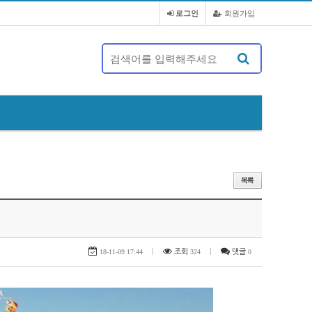
로그인
회원가입
제 20대 정기총회 및 회장 선출 공문
18-11-09 17:44
|
조회
324
|
댓글
0