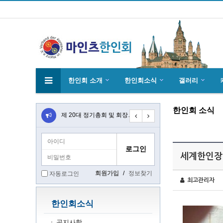
한인회 소개
한인회소식
갤러리
한인회 소식
4월27일 마인츠 한인 여성합창단10회 연주…
제 20대 정기총회 및 회장 선출 공문
초대합니다 마인츠 한인회 문화 행사 2020…
세계한인장대
회원가입
/
정보찾기
자동로그인
최고관리자
한인회소식
공지사항