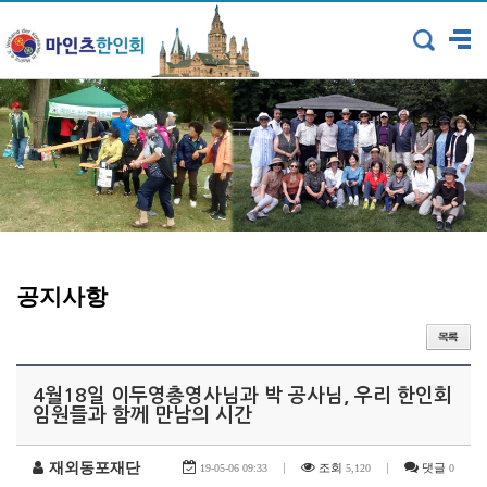
공지사항
4월18일 이두영총영사님과 박 공사님, 우리 한인회
임원들과 함께 만남의 시간
재외동포재단
|
조회
|
댓글
19-05-06 09:33
5,120
0