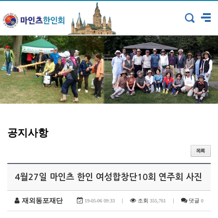
공지사항
4월27일 마인츠 한인 여성합창단10회 연주회 사진
재외동포재단
|
조회
|
댓글
19-05-06 09:33
355,761
0