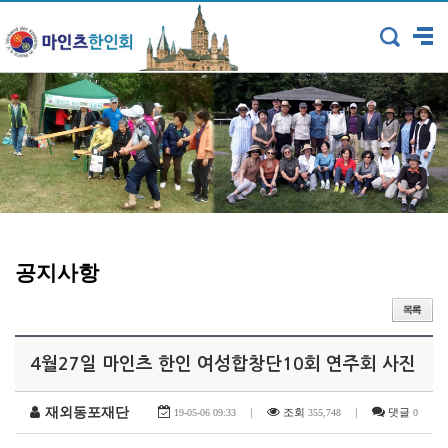
공지사항
4월27일 마인츠 한인 여성합창단10회 연주회 사진
재외동포재단
|
조회
|
댓글
19-05-06 09:33
355,748
0