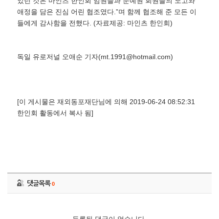
었던 것은 마인츠 한인회 임원들과 문예원 회원들의 노고와
애정을 담은 진심 어린 협조였다.ˮ며 함께 협조해 준 모든 이
들에게 감사함을 전했다. (자료제공: 마인츠 한인회)
독일 유로저널 오애순 기자(mt.1991@hotmail.com)
[이 게시물은 재외동포재단님에 의해 2019-06-24 08:52:31
한인회 활동에서 복사 됨]
댓글목록
0