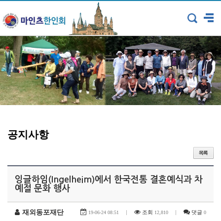
공지사항
잉글하임(Ingelheim)에서 한국전통 결혼예식과 차
예절 문화 행사
재외동포재단
|
조회
|
댓글
19-06-24 08:51
12,810
0