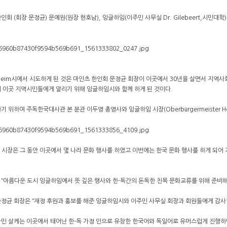
인회 (회장 문정균) 문예원(원장 현호남), 잉글하임(이주민 사무실 Dr. Gilebeert,시
lheim시에서 시도하게 된 것은 마인츠 한인회 문정균 회장이 이곳에서 30년을 살면서 지역사
 이곳 지역시민들에게 알리기 위해 잉글하임시와 함께 하게 된 것이다.
 위하여 주독한국대사관 본 분관 이두영 총영사와 잉글하임 시장(Oberbürgermeister Her
 Claus 시장은 그 동안 이곳에서 몇 나라 문화 행사를 하였고 이번에는 한국 문화 행사를 하게 
ʺ아름다운 도시 잉글하임에서 뜻 깊은 행사와 한-독간의 돈독한 친목 문화교류를 위해 준비해
정균 회장은 ʺ재정 후원과 홍보를 해준 잉글하임시와 이주민 사무실 회장과 회원들에게 감사하
민 살케는 이곳에서 태어난 한-독 가정 인으로 유창한 한국어와 독일어로 유머스럽게 진행하