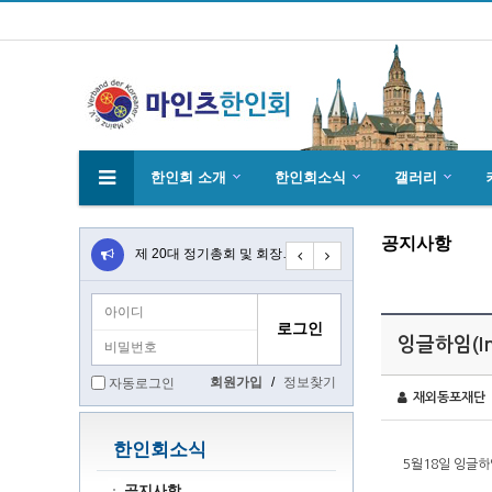
한인회 소개
한인회소식
갤러리
공지사항
4월27일 마인츠 한인 여성합창단10회 연주…
제 20대 정기총회 및 회장 선출 공문
초대합니다 마인츠 한인회 문화 행사 2020…
잉글하임(I
회원가입
/
정보찾기
자동로그인
재외동포재단
한인회소식
5월18일 잉글하
공지사항