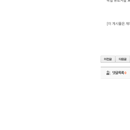
독일 유로저널 오애
[이 게시물은 재외
댓글목록
0