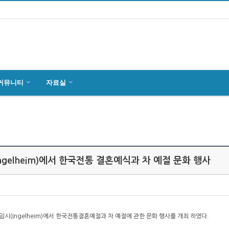
커뮤니티
자료실
마인츠 한인회, 2019년 정기총회 개최
잉글하임(Ingelheim)에서 한국전통 결…
4월27일 마인츠 한인 여성합창단10회 연주…
ngelheim)에서 한국전통 결혼예식과 차 예절 문화 행사
임시(Ingelheim)에서 한국전통결혼예절과 차 예절에 관한 문화 행사를 개최 하였다.