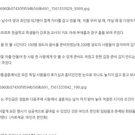
 남수아 양과 최인영 외2명이 함께 자리를 잡고 앉을 때, 차를 우려 낼 때, 마실 때 등 다양하
프르트 한글학교 학생들이 강호정 교사의 지도 아래 부채춤과 장구 춤을 보여 주었다.
을 맛 볼 시간이다 100명 정도의 음식을 준비하였는데 200명 정도의 사람들이 참석하여 김치,
꽃 차를 만들어 한 사람 한 사람에게 맛 볼 수 있게 준비도 하였고 한편 김장 준비 김치 만드
 주었다.
전통결혼예식은 모든 독일 사람들의 호기심과 흥미진진한 눈으로 하나도 놓치지 않고 듣고 보
는 주인공은 정말로 다음주에 시청에서 결혼하는 날자 까지 받아 놓아 적절한 시기와 조건이 
이렇게 모든 행사가 성공적으로 끝마칠 수 있었던 것은 마인츠 한인회 임원들과 문예원 회원들의
했다. (자료제공: 마인츠 한인회)