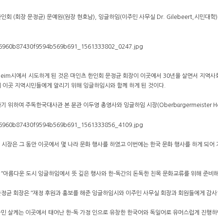
인회 (회장 문정균) 문예원(원장 현호남), 잉글하임(이주민 사무실 Dr. Gilebeert,시
lheim시에서 시도하게 된 것은 마인츠 한인회 문정균 회장이 이곳에서 30년을 살면서 지역사
 이곳 지역시민들에게 알리기 위해 잉글하임시와 함께 하게 된 것이다.
 위하여 주독한국대사관 본 분관 이두영 총영사와 잉글하임 시장(Oberbürgermeister Her
 Claus 시장은 그 동안 이곳에서 몇 나라 문화 행사를 하였고 이번에는 한국 문화 행사를 하게 
ʺ아름다운 도시 잉글하임에서 뜻 깊은 행사와 한-독간의 돈독한 친목 문화교류를 위해 준비해
정균 회장은 ʺ재정 후원과 홍보를 해준 잉글하임시와 이주민 사무실 회장과 회원들에게 감사하
민 살케는 이곳에서 태어난 한-독 가정 인으로 유창한 한국어와 독일어로 유머스럽게 진행하