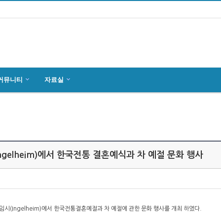
커뮤니티
자료실
마인츠 한인회, 2019년 정기총회 개최
잉글하임(Ingelheim)에서 한국전통 결…
4월27일 마인츠 한인 여성합창단10회 연주…
ngelheim)에서 한국전통 결혼예식과 차 예절 문화 행사
임시(Ingelheim)에서 한국전통결혼예절과 차 예절에 관한 문화 행사를 개최 하였다.