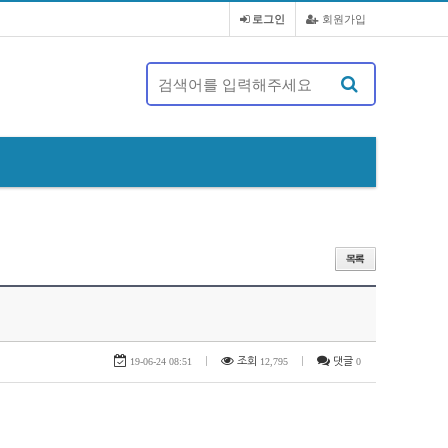
로그인
회원가입
제 20대 정기총회 및 회장 선출 공문
19-06-24 08:51
|
조회
12,795
|
댓글
0