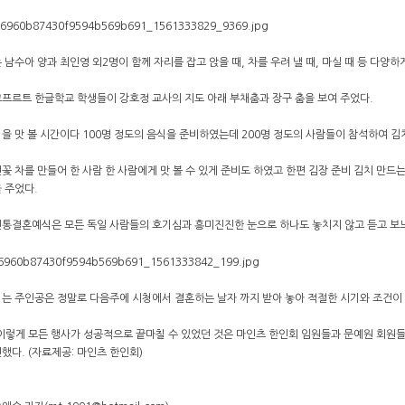
 남수아 양과 최인영 외2명이 함께 자리를 잡고 앉을 때, 차를 우려 낼 때, 마실 때 등 다양하
프르트 한글학교 학생들이 강호정 교사의 지도 아래 부채춤과 장구 춤을 보여 주었다.
을 맛 볼 시간이다 100명 정도의 음식을 준비하였는데 200명 정도의 사람들이 참석하여 김치,
꽃 차를 만들어 한 사람 한 사람에게 맛 볼 수 있게 준비도 하였고 한편 김장 준비 김치 만드
 주었다.
전통결혼예식은 모든 독일 사람들의 호기심과 흥미진진한 눈으로 하나도 놓치지 않고 듣고 보
는 주인공은 정말로 다음주에 시청에서 결혼하는 날자 까지 받아 놓아 적절한 시기와 조건이 
이렇게 모든 행사가 성공적으로 끝마칠 수 있었던 것은 마인츠 한인회 임원들과 문예원 회원들의
했다. (자료제공: 마인츠 한인회)