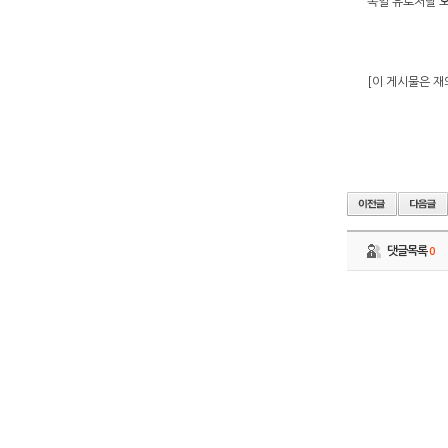
독일 유로저널 오애
[이 게시물은 재외
댓글목록
0