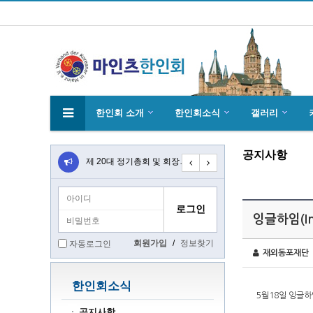
한인회 소개
한인회소식
갤러리
공지사항
4월27일 마인츠 한인 여성합창단10회 연주…
제 20대 정기총회 및 회장 선출 공문
초대합니다 마인츠 한인회 문화 행사 2020…
잉글하임(I
회원가입
/
정보찾기
자동로그인
재외동포재단
한인회소식
5월18일 잉글하
공지사항