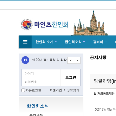
한인회 소개
한인회소식
갤러리
공지사항
4월27일 마인츠 한인 여성합창단10회 연주…
제 20대 정기총회 및 회장 선출 공문
초대합니다 마인츠 한인회 문화 행사 2020…
잉글하임(I
회원가입
/
정보찾기
자동로그인
재외동포재단
한인회소식
5월18일 잉글하
공지사항