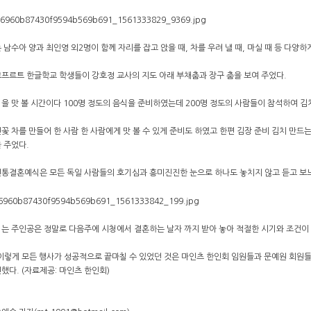
 남수아 양과 최인영 외2명이 함께 자리를 잡고 앉을 때, 차를 우려 낼 때, 마실 때 등 다양하
프르트 한글학교 학생들이 강호정 교사의 지도 아래 부채춤과 장구 춤을 보여 주었다.
을 맛 볼 시간이다 100명 정도의 음식을 준비하였는데 200명 정도의 사람들이 참석하여 김치,
꽃 차를 만들어 한 사람 한 사람에게 맛 볼 수 있게 준비도 하였고 한편 김장 준비 김치 만드
 주었다.
전통결혼예식은 모든 독일 사람들의 호기심과 흥미진진한 눈으로 하나도 놓치지 않고 듣고 보
는 주인공은 정말로 다음주에 시청에서 결혼하는 날자 까지 받아 놓아 적절한 시기와 조건이 
이렇게 모든 행사가 성공적으로 끝마칠 수 있었던 것은 마인츠 한인회 임원들과 문예원 회원들의
했다. (자료제공: 마인츠 한인회)