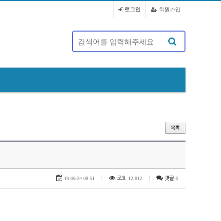
로그인
회원가입
제 20대 정기총회 및 회장 선출 공문
19-06-24 08:51
|
조회
12,812
|
댓글
0