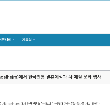
커뮤니티
자료실
마인츠 한인회, 2019년 정기총회 개최
잉글하임(Ingelheim)에서 한국전통 결…
4월27일 마인츠 한인 여성합창단10회 연주…
ngelheim)에서 한국전통 결혼예식과 차 예절 문화 행사
임시(Ingelheim)에서 한국전통결혼예절과 차 예절에 관한 문화 행사를 개최 하였다.