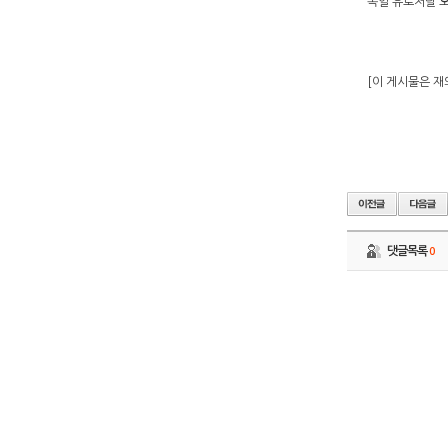
독일 유로저널 오애
[이 게시물은 재외
댓글목록
0