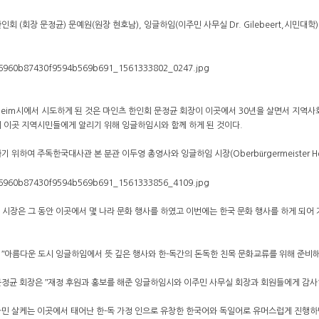
인회 (회장 문정균) 문예원(원장 현호남), 잉글하임(이주민 사무실 Dr. Gilebeert,시
lheim시에서 시도하게 된 것은 마인츠 한인회 문정균 회장이 이곳에서 30년을 살면서 지역사
 이곳 지역시민들에게 알리기 위해 잉글하임시와 함께 하게 된 것이다.
 위하여 주독한국대사관 본 분관 이두영 총영사와 잉글하임 시장(Oberbürgermeister Her
 Claus 시장은 그 동안 이곳에서 몇 나라 문화 행사를 하였고 이번에는 한국 문화 행사를 하게 
ʺ아름다운 도시 잉글하임에서 뜻 깊은 행사와 한-독간의 돈독한 친목 문화교류를 위해 준비해
정균 회장은 ʺ재정 후원과 홍보를 해준 잉글하임시와 이주민 사무실 회장과 회원들에게 감사하
민 살케는 이곳에서 태어난 한-독 가정 인으로 유창한 한국어와 독일어로 유머스럽게 진행하