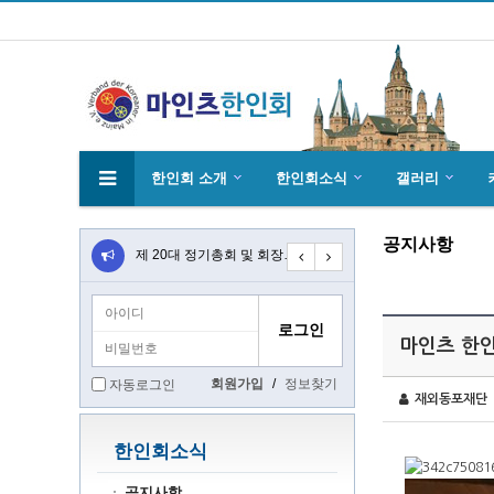
한인회 소개
한인회소식
갤러리
공지사항
4월27일 마인츠 한인 여성합창단10회 연주…
제 20대 정기총회 및 회장 선출 공문
초대합니다 마인츠 한인회 문화 행사 2020…
마인츠 한인
회원가입
/
정보찾기
자동로그인
재외동포재단
한인회소식
공지사항