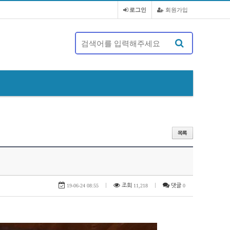
로그인
회원가입
제 20대 정기총회 및 회장 선출 공문
19-06-24 08:55
|
조회
11,218
|
댓글
0