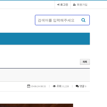
로그인
회원가입
제 20대 정기총회 및 회장 선출 공문
19-06-24 08:55
|
조회
11,228
|
댓글
0