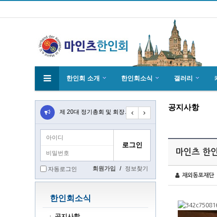
한인회 소개
한인회소식
갤러리
공지사항
4월27일 마인츠 한인 여성합창단10회 연주…
제 20대 정기총회 및 회장 선출 공문
초대합니다 마인츠 한인회 문화 행사 2020…
마인츠 한인
회원가입
/
정보찾기
자동로그인
재외동포재단
한인회소식
공지사항