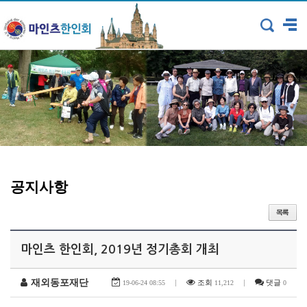
공지사항
마인츠 한인회, 2019년 정기총회 개최
재외동포재단
|
조회
|
댓글
19-06-24 08:55
11,212
0