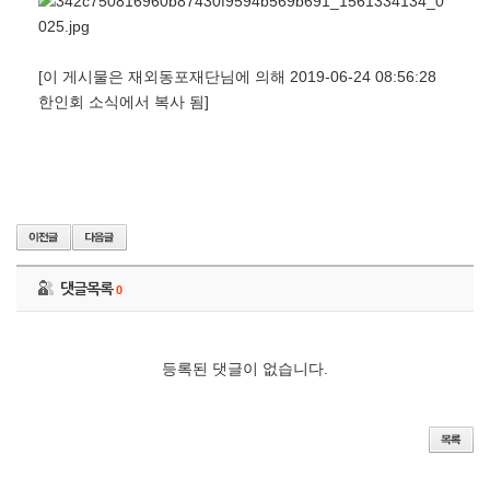
[이 게시물은 재외동포재단님에 의해 2019-06-24 08:56:28
한인회 소식에서 복사 됨]
댓글목록
0
등록된 댓글이 없습니다.