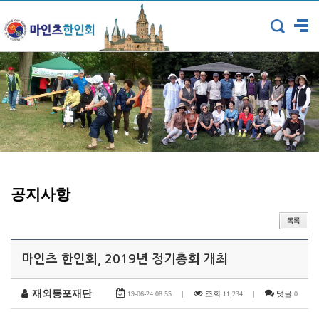
공지사항
마인츠 한인회, 2019년 정기총회 개최
재외동포재단
|
조회
|
댓글
19-06-24 08:55
11,234
0