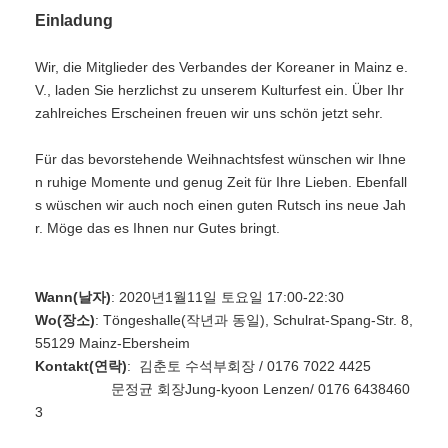
Einladung
Wir, die Mitglieder des Verbandes der Koreaner in Mainz e.
V., laden Sie herzlichst zu unserem Kulturfest ein. Über Ihr
zahlreiches Erscheinen freuen wir uns schön jetzt sehr.
Für das bevorstehende Weihnachtsfest wünschen wir Ihne
n ruhige Momente und genug Zeit für Ihre Lieben. Ebenfall
s wüschen wir auch noch einen guten Rutsch ins neue Jah
r. Möge das es Ihnen nur Gutes bringt.
Wann(날자)
: 2020년1월11일 토요일 17:00-22:30
Wo(장소)
: Töngeshalle(작년과 동일), Schulrat-Spang-Str. 8,
55129 Mainz-Ebersheim
Kontakt(연락)
: 김춘토 수석부회장 / 0176 7022 4425
문정균 회장Jung-kyoon Lenzen/ 0176 6438460
3