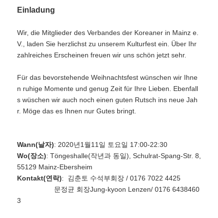
Einladung
Wir, die Mitglieder des Verbandes der Koreaner in Mainz e.
V., laden Sie herzlichst zu unserem Kulturfest ein. Über Ihr
zahlreiches Erscheinen freuen wir uns schön jetzt sehr.
Für das bevorstehende Weihnachtsfest wünschen wir Ihne
n ruhige Momente und genug Zeit für Ihre Lieben. Ebenfall
s wüschen wir auch noch einen guten Rutsch ins neue Jah
r. Möge das es Ihnen nur Gutes bringt.
Wann(날자)
: 2020년1월11일 토요일 17:00-22:30
Wo(장소)
: Töngeshalle(작년과 동일), Schulrat-Spang-Str. 8,
55129 Mainz-Ebersheim
Kontakt(연락)
: 김춘토 수석부회장 / 0176 7022 4425
문정균 회장Jung-kyoon Lenzen/ 0176 6438460
3