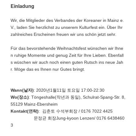
Einladung
Wir, die Mitglieder des Verbandes der Koreaner in Mainz e.
V., laden Sie herzlichst zu unserem Kulturfest ein. Über Ihr
zahlreiches Erscheinen freuen wir uns schön jetzt sehr.
Für das bevorstehende Weihnachtsfest wünschen wir Ihne
n ruhige Momente und genug Zeit für Ihre Lieben. Ebenfall
s wüschen wir auch noch einen guten Rutsch ins neue Jah
r. Möge das es Ihnen nur Gutes bringt.
Wann(날자)
: 2020년1월11일 토요일 17:00-22:30
Wo(장소)
: Töngeshalle(작년과 동일), Schulrat-Spang-Str. 8,
55129 Mainz-Ebersheim
Kontakt(연락)
: 김춘토 수석부회장 / 0176 7022 4425
문정균 회장Jung-kyoon Lenzen/ 0176 6438460
3