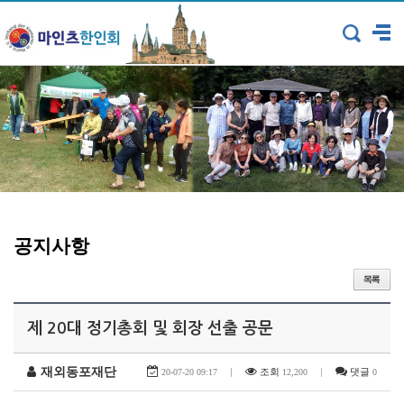
공지사항
제 20대 정기총회 및 회장 선출 공문
재외동포재단
|
조회
|
댓글
20-07-20 09:17
12,200
0